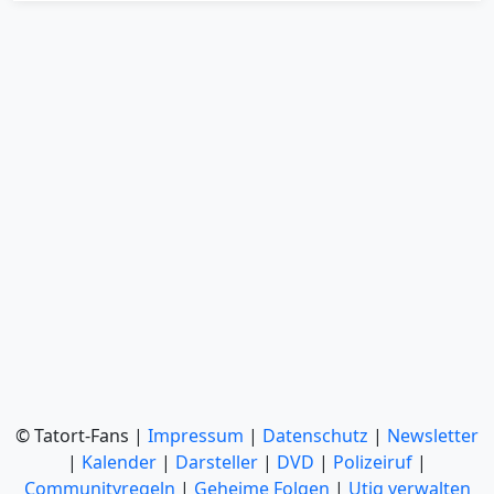
© Tatort-Fans |
Impressum
|
Datenschutz
|
Newsletter
|
Kalender
|
Darsteller
|
DVD
|
Polizeiruf
|
Communityregeln
|
Geheime Folgen
|
Utiq verwalten