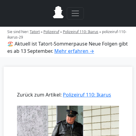
Sie sind hier:
Tatort
»
Polizeiruf
»
Polizeiruf 110: Ikarus
»
polizeiruf-110-
ikarus-29
🏖️ Aktuell ist Tatort-Sommerpause
Neue Folgen gibt
es ab 13 September.
Mehr erfahren →
Zurück zum Artikel:
Polizeiruf 110: Ikarus