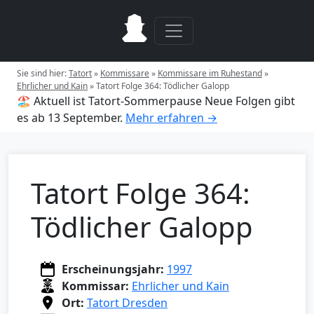
Sie sind hier:
Tatort
»
Kommissare
»
Kommissare im Ruhestand
»
Ehrlicher und Kain
»
Tatort Folge 364: Tödlicher Galopp
🏖️ Aktuell ist Tatort-Sommerpause
Neue Folgen gibt
es ab 13 September.
Mehr erfahren →
Tatort Folge 364:
Tödlicher Galopp
Erscheinungsjahr:
1997
Kommissar:
Ehrlicher und Kain
Ort:
Tatort Dresden