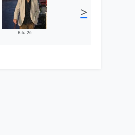
>
Bild 26