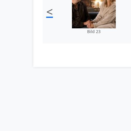
<
Bild 23