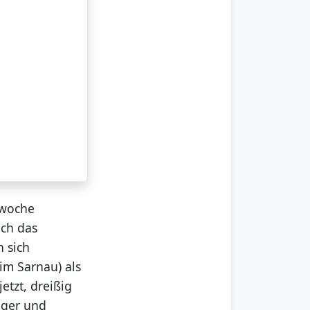
nwoche
uch das
 sich
im Sarnau) als
etzt, dreißig
iger und