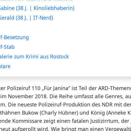
Sabine (38 J. | Kinoliebhaberin)
Gerald (38 J. | IT-Nerd)
uf-Besetzung
uf-Stab
alerie zum Krimi aus Rostock
tare
ker Polizeiruf 110 „Für Janina“ ist Teil der ARD-Theme
“ im November 2018. Die Reihe umfasst alle Genres, a
. Die neueste Polizeiruf-Produktion des NDR mit den
ithähnen Bukow (Charly Hübner) und König (Anneke K
ende Kommissare zeigt einen fatalen Justizirrtum, der j
erneut aufgerollt wird. Wie bringt man einen Vergewalt