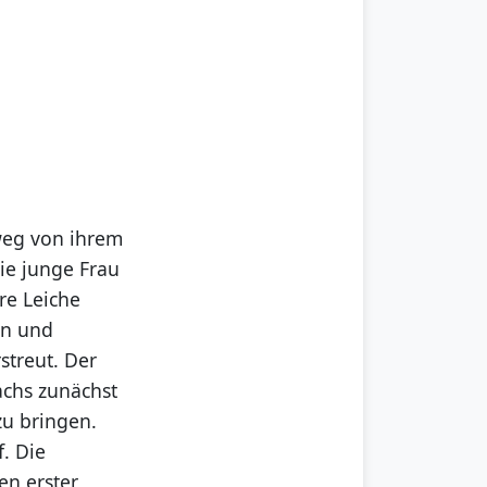
weg von ihrem
ie junge Frau
re Leiche
en und
streut. Der
achs zunächst
zu bringen.
. Die
en erster