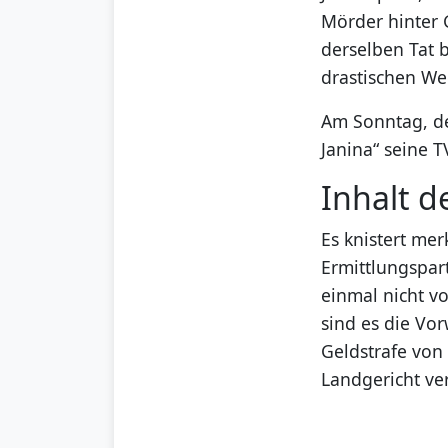
Mörder hinter G
derselben Tat b
drastischen W
Am Sonntag, de
Janina“ seine 
Inhalt d
Es knistert me
Ermittlungspart
einmal nicht vo
sind es die Vo
Geldstrafe von
Landgericht ver