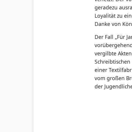
geradezu ausra
Loyalität zu ei
Danke von Kön
Der Fall „Für J
vorübergehend 
vergilbte Akte
Schreibtischen
einer Textilfab
vom großen Bru
der Jugendlich