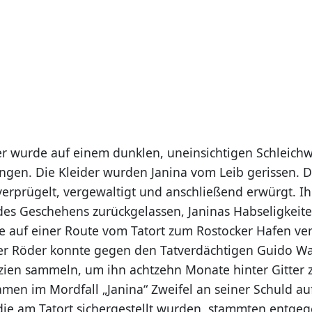
r wurde auf einem dunklen, uneinsichtigen Schleich
gen. Die Kleider wurden Janina vom Leib gerissen. D
erprügelt, vergewaltigt und anschließend erwürgt. Ih
es Geschehens zurückgelassen, Janinas Habseligkeit
e auf einer Route vom Tatort zum Rostocker Hafen ver
ter Röder konnte gegen den Tatverdächtigen Guido W
ien sammeln, um ihn achtzehn Monate hinter Gitter 
men im Mordfall „Janina“ Zweifel an seiner Schuld auf
die am Tatort sichergestellt wurden, stammten entgeg