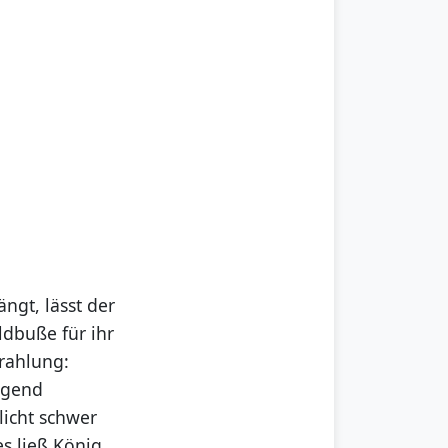
ngt, lässt der
ldbuße für ihr
trahlung:
ngend
licht schwer
s ließ König