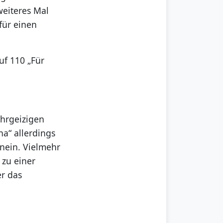
weiteres Mal
für einen
uf 110 „Für
ehrgeizigen
na“ allerdings
 nein. Vielmehr
 zu einer
er das