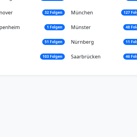
nover
München
32 Folgen
127 Fo
penheim
Münster
1 Folgen
48 Fo
Nürnberg
51 Folgen
11 Fo
n
Saarbrücken
103 Folgen
46 Fo