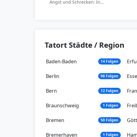
Angst und Schrecken: In…
Tatort Städte / Region
Baden-Baden
Erfu
14 Folgen
Berlin
Ess
98 Folgen
Bern
Fran
12 Folgen
Braunschweig
Frei
1 Folgen
Bremen
Göt
50 Folgen
Bremerhaven
Ham
1 Folgen