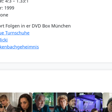
t: 4:3 – 1.33:1
r: 1999
tone
ort Folgen in er DVD Box München
aue Turnschuhe
icki
ockenbachgeheimnis