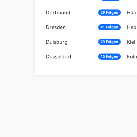
Dortmund
Han
29 Folgen
Dresden
Hep
41 Folgen
Duisburg
Kiel
29 Folgen
Düsseldorf
Köl
15 Folgen