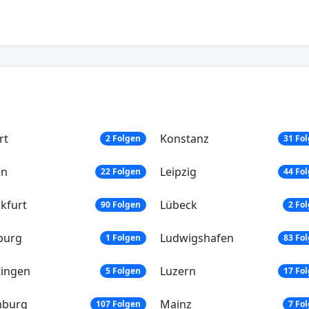
rt
Konstanz
2 Folgen
31 Fo
en
Leipzig
22 Folgen
44 Fo
kfurt
Lübeck
90 Folgen
2 Fo
burg
Ludwigshafen
1 Folgen
83 Fo
tingen
Luzern
5 Folgen
17 Fo
burg
Mainz
107 Folgen
7 Fo