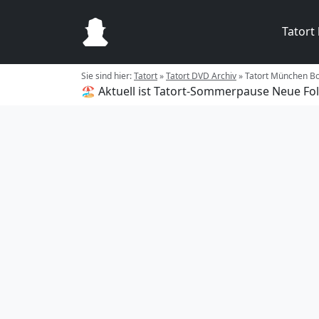
Tatort
Sie sind hier:
Tatort
»
Tatort DVD Archiv
»
Tatort München B
🏖️ Aktuell ist Tatort-Sommerpause
Neue Fol