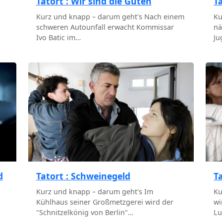
Tatort : Wir sind die Guten
T
Kurz und knapp – darum geht's Nach einem
Ku
schweren Autounfall erwacht Kommissar
nä
Ivo Batic im…
Ju
d
Tatort : Schweinegeld
T
Kurz und knapp – darum geht's Im
Ku
Kühlhaus seiner Großmetzgerei wird der
wi
"Schnitzelkönig von Berlin"…
Lu