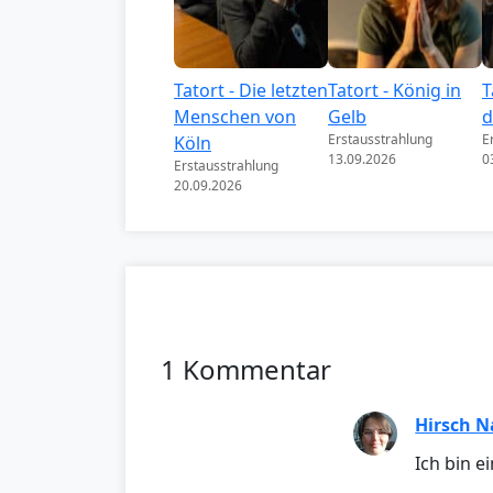
Tatort - Die letzten
Tatort - König in
T
Menschen von
Gelb
d
Erstausstrahlung
E
Köln
13.09.2026
0
Erstausstrahlung
20.09.2026
1 Kommentar
Hirsch N
Ich bin e