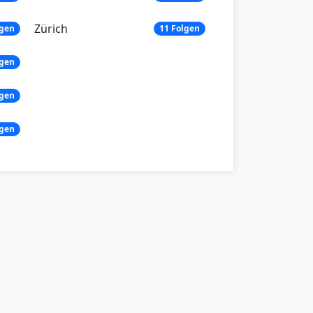
Zürich
lgen
11 Folgen
lgen
lgen
lgen