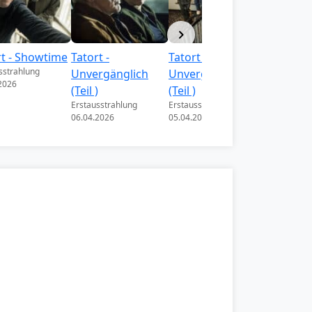
rt - Showtime
Tatort -
Tatort -
Tatort - 
sstrahlung
Erstausstra
Unvergänglich
Unvergänglich
2026
22.03.2026
(Teil )
(Teil )
Erstausstrahlung
Erstausstrahlung
06.04.2026
05.04.2026