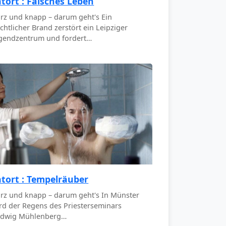
atort : Falsches Leben
rz und knapp – darum geht's Ein
chtlicher Brand zerstört ein Leipziger
gendzentrum und fordert…
atort : Tempelräuber
rz und knapp – darum geht's In Münster
rd der Regens des Priesterseminars
dwig Mühlenberg…