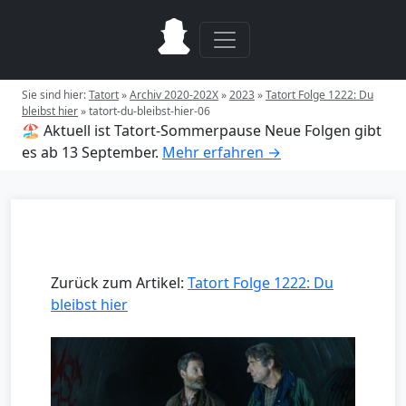
Sie sind hier:
Tatort
»
Archiv 2020-202X
»
2023
»
Tatort Folge 1222: Du
bleibst hier
»
tatort-du-bleibst-hier-06
🏖️ Aktuell ist Tatort-Sommerpause
Neue Folgen gibt
es ab 13 September.
Mehr erfahren →
Zurück zum Artikel:
Tatort Folge 1222: Du
bleibst hier