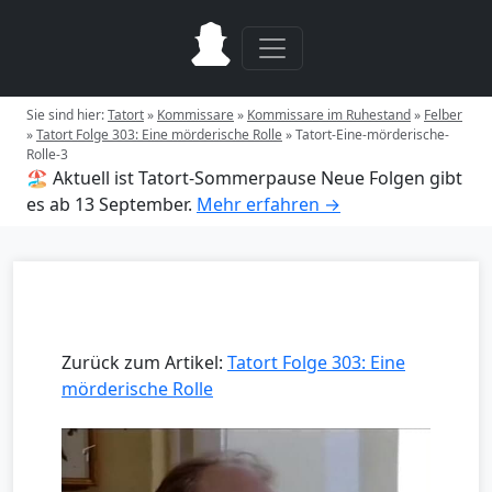
Sie sind hier:
Tatort
»
Kommissare
»
Kommissare im Ruhestand
»
Felber
»
Tatort Folge 303: Eine mörderische Rolle
»
Tatort-Eine-mörderische-
Rolle-3
🏖️ Aktuell ist Tatort-Sommerpause
Neue Folgen gibt
es ab 13 September.
Mehr erfahren →
Zurück zum Artikel:
Tatort Folge 303: Eine
mörderische Rolle