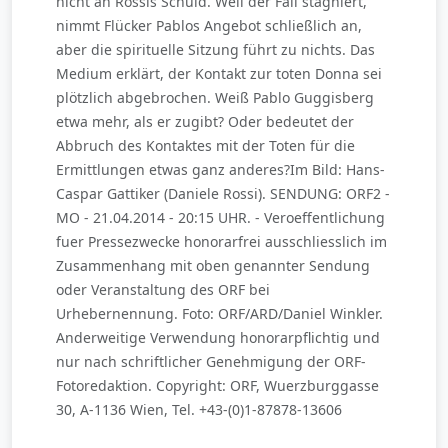
nicht an Rossis Schuld. Weil der Fall stagniert,
nimmt Flücker Pablos Angebot schließlich an,
aber die spirituelle Sitzung führt zu nichts. Das
Medium erklärt, der Kontakt zur toten Donna sei
plötzlich abgebrochen. Weiß Pablo Guggisberg
etwa mehr, als er zugibt? Oder bedeutet der
Abbruch des Kontaktes mit der Toten für die
Ermittlungen etwas ganz anderes?Im Bild: Hans-
Caspar Gattiker (Daniele Rossi). SENDUNG: ORF2 -
MO - 21.04.2014 - 20:15 UHR. - Veroeffentlichung
fuer Pressezwecke honorarfrei ausschliesslich im
Zusammenhang mit oben genannter Sendung
oder Veranstaltung des ORF bei
Urhebernennung. Foto: ORF/ARD/Daniel Winkler.
Anderweitige Verwendung honorarpflichtig und
nur nach schriftlicher Genehmigung der ORF-
Fotoredaktion. Copyright: ORF, Wuerzburggasse
30, A-1136 Wien, Tel. +43-(0)1-87878-13606