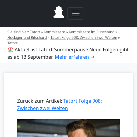
Sie sind hier:
Tatort
»
Kommissare
»
Kommissare im Ruhestand
»
Flückiger und Ritschard
»
Tatort Folge 908: Zwischen zwei Welten
»
Tatort
🏖️ Aktuell ist Tatort-Sommerpause
Neue Folgen gibt
es ab 13 September.
Mehr erfahren →
Zurück zum Artikel:
Tatort Folge 908:
Zwischen zwei Welten