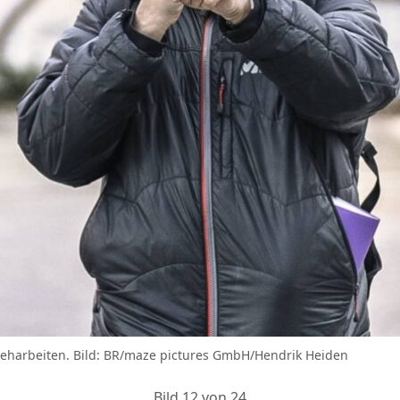
Dreharbeiten. Bild: BR/maze pictures GmbH/Hendrik Heiden
Bild 12 von 24