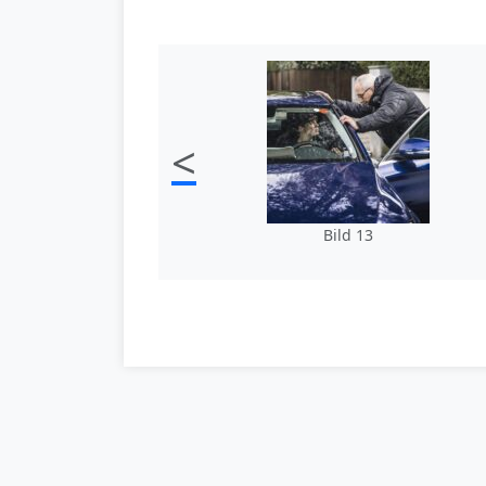
<
Bild 13