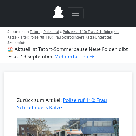
Sie sind hier:
Tatort
»
Polizeiruf
»
Polizeiruf 110: Frau Schrödingers
Katze
»
Titel: Polzeiruf 110: Frau Schrödingers KatzeUntertitel:
Szenenfoto
🏖️ Aktuell ist Tatort-Sommerpause
Neue Folgen gibt
es ab 13 September.
Mehr erfahren →
Zurück zum Artikel:
Polizeiruf 110: Frau
Schrödingers Katze