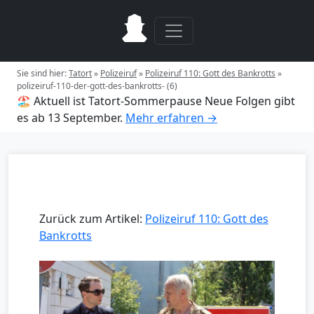
Sie sind hier:
Tatort
»
Polizeiruf
»
Polizeiruf 110: Gott des Bankrotts
»
polizeiruf-110-der-gott-des-bankrotts- (6)
🏖️ Aktuell ist Tatort-Sommerpause
Neue Folgen gibt
es ab 13 September.
Mehr erfahren →
Zurück zum Artikel:
Polizeiruf 110: Gott des
Bankrotts