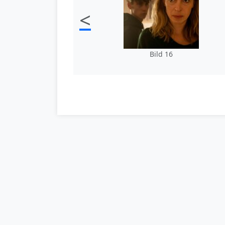
<
Bild 16