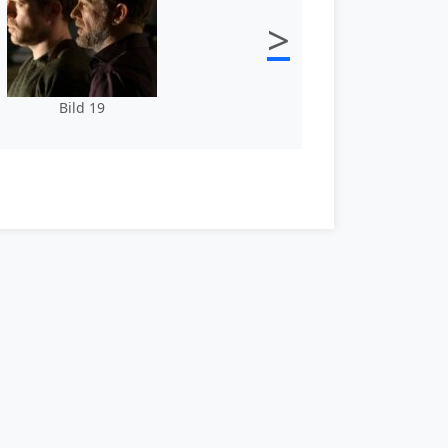
>
Bild 19