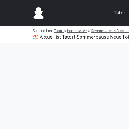
Tatort
Sie sind hier:
Tatort
»
Kommissare
»
Kommissare im Ruhest
🏖️ Aktuell ist Tatort-Sommerpause
Neue Fol