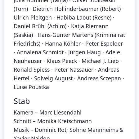
Julia Hummer (Tanja) · Oliver Stokowski
(Tom) · Dietrich Hollinderbäumer (Robert) ·
Ulrich Pleitgen · Habiba Laout (Reshe) ·
Daniel Brühl (Achim) · Katja Riemann
(Saskia) · Hans-Günter Martens (Kriminalrat
Friedrichs) · Hanna Köhler · Peter Espeloer
· Annalena Schmidt · Jürgen Haug · Adele
Neuhauser · Klaus Peeck · Michael J. Lieb ·
Ronald Spiess · Peter Nassauer · Andreas
Hertel · Solveig August · Andreas Sczepan ·
Luise Poustka
Stab
Kamera – Marc Liesendahl
Schnitt – Monika Kretschmann
Musik – Dominic Rot; Söhne Mannheims &
Xavier Naidoo