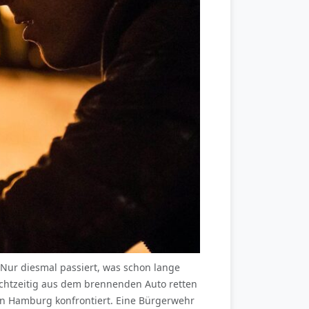
 Nur diesmal passiert, was schon lange
rechtzeitig aus dem brennenden Auto retten
in Hamburg konfrontiert. Eine Bürgerwehr