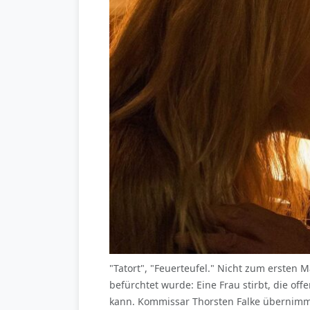
"Tatort", "Feuerteufel." Nicht zum ersten 
befürchtet wurde: Eine Frau stirbt, die of
kann. Kommissar Thorsten Falke übernimmt