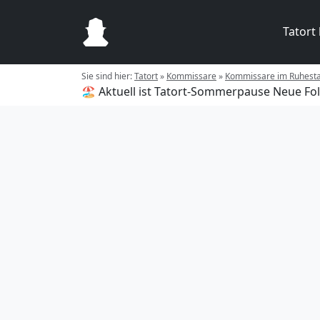
Tatort
Sie sind hier:
Tatort
»
Kommissare
»
Kommissare im Ruhest
🏖️ Aktuell ist Tatort-Sommerpause
Neue Fol