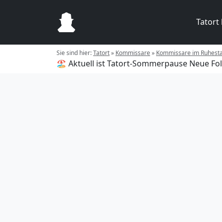
Tatort
Sie sind hier:
Tatort
»
Kommissare
»
Kommissare im Ruhest
🏖️ Aktuell ist Tatort-Sommerpause
Neue Fol