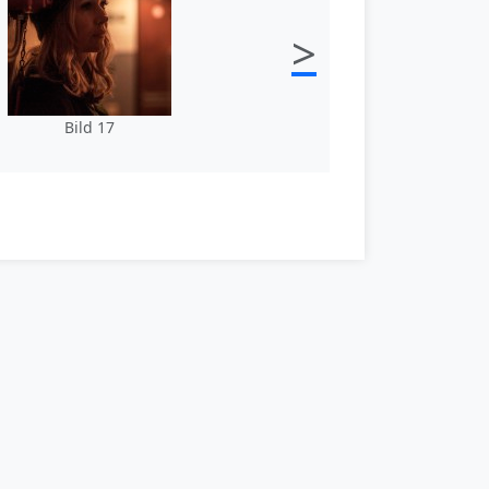
>
Bild 17