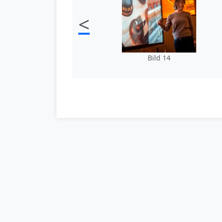
<
Bild 14