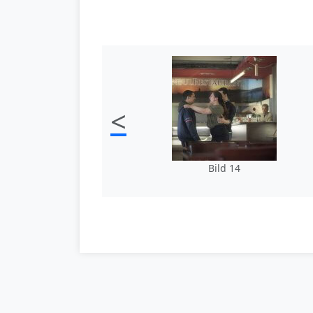
<
Bild 14