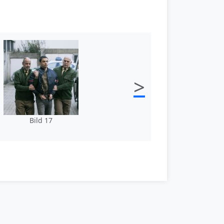
>
Bild 17