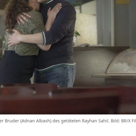
der Bruder (Adnan Albash) des getöteten Rayhan Sahil. Bild: BR/X F