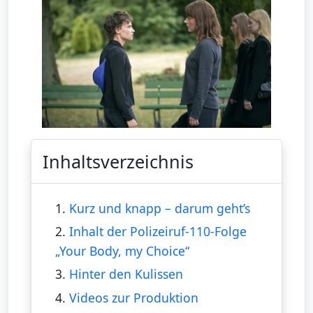
Inhaltsverzeichnis
1.
Kurz und knapp – darum geht’s
2.
Inhalt der Polizeiruf-110-Folge
„Your Body, my Choice“
3.
Hinter den Kulissen
4.
Videos zur Produktion