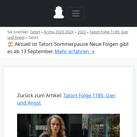
Sie sind hier:
Tatort
»
Archiv 2020-202X
»
2022
»
Tatort Folge 1185: Gier
und Angst
»
Tatort
🏖️ Aktuell ist Tatort-Sommerpause
Neue Folgen gibt
es ab 13 September.
Mehr erfahren →
Zurück zum Artikel:
Tatort Folge 1185: Gier
und Angst