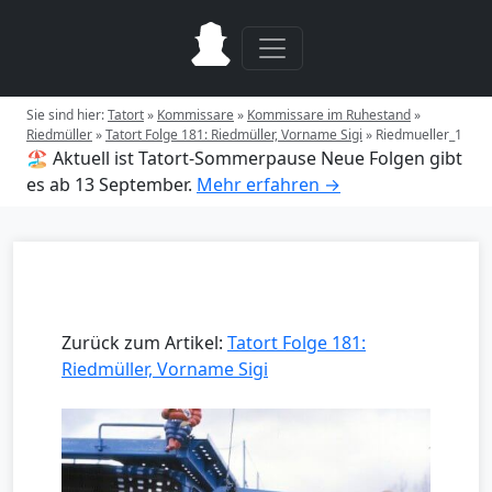
Sie sind hier:
Tatort
»
Kommissare
»
Kommissare im Ruhestand
»
Riedmüller
»
Tatort Folge 181: Riedmüller, Vorname Sigi
»
Riedmueller_1
🏖️ Aktuell ist Tatort-Sommerpause
Neue Folgen gibt
es ab 13 September.
Mehr erfahren →
Zurück zum Artikel:
Tatort Folge 181:
Riedmüller, Vorname Sigi