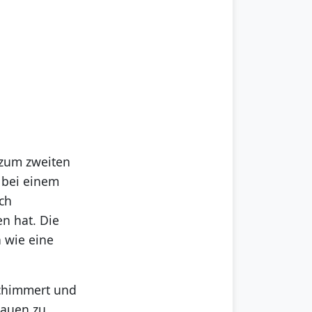
 zum zweiten
b bei einem
sch
n hat. Die
n wie eine
schimmert und
trauen zu