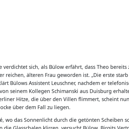
 verdichtet sich, als Bülow erfährt, dass Theo bereits
r reichen, älteren Frau geworden ist. „Die erste star
klärt Bülows Assistent Leuschner, nachdem er telefoni
von seinem Kollegen Schimanski aus Duisburg erhalte
liner Hitze, die über den Villen flimmert, scheint nu
ocke über dem Fall zu liegen.
fé, wo das Sonnenlicht durch die getönten Scheiben 
n die Glasschalen klirren, versucht Bülow, Birgits Ver