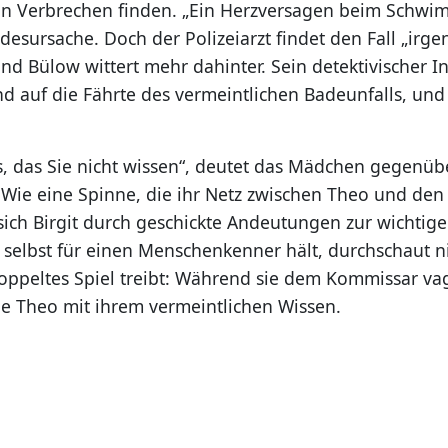
in Verbrechen finden. „Ein Herzversagen beim Schwim
Todesursache. Doch der Polizeiarzt findet den Fall „irg
d Bülow wittert mehr dahinter. Sein detektivischer Ins
d auf die Fährte des vermeintlichen Badeunfalls, und d
s, das Sie nicht wissen“, deutet das Mädchen gegenü
Wie eine Spinne, die ihr Netz zwischen Theo und den 
sich Birgit durch geschickte Andeutungen zur wichtig
 selbst für einen Menschenkenner hält, durchschaut ni
ppeltes Spiel treibt: Während sie dem Kommissar va
sie Theo mit ihrem vermeintlichen Wissen.