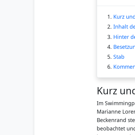
1.
Kurz und
2.
Inhalt d
3.
Hinter d
4.
Besetzu
5.
Stab
6.
Kommen
Kurz un
Im Swimmingpoo
Marianne Loren
Beckenrand ste
beobachtet und