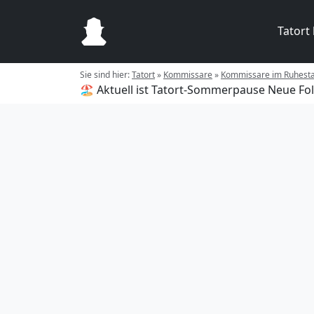
Tatort
Sie sind hier:
Tatort
»
Kommissare
»
Kommissare im Ruhest
🏖️ Aktuell ist Tatort-Sommerpause
Neue Fol