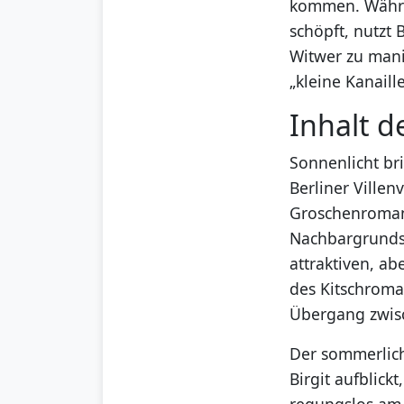
kommen. Währe
schöpft, nutzt 
Witwer zu manip
„kleine Kanaille
Inhalt d
Sonnenlicht br
Berliner Villenv
Groschenroman
Nachbargrundst
attraktiven, a
des Kitschroman
Übergang zwisc
Der sommerlich
Birgit aufblick
regungslos am 