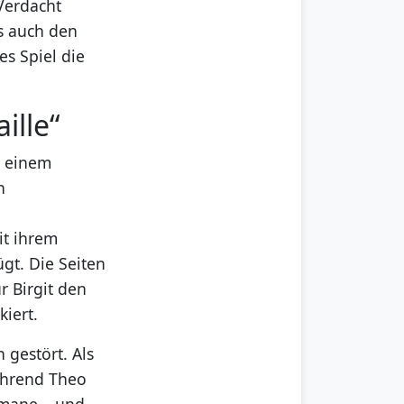
Verdacht
ls auch den
es Spiel die
ille“
n einem
n
it ihrem
gt. Die Seiten
r Birgit den
iert.
 gestört. Als
während Theo
omane – und