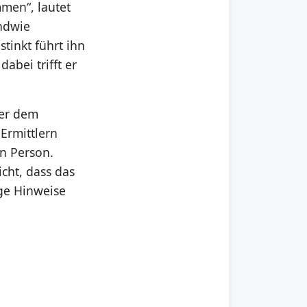
men“, lautet
endwie
tinkt führt ihn
abei trifft er
ber dem
Ermittlern
en Person.
cht, dass das
ge Hinweise