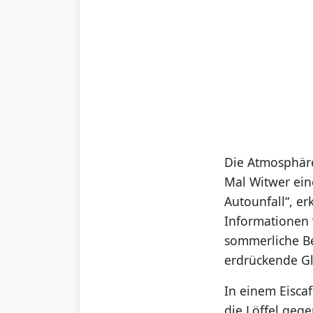
Die Atmosphäre
Mal Witwer eine
Autounfall“, er
Informationen 
sommerliche Ber
erdrückende Gl
In einem Eisca
die Löffel gege