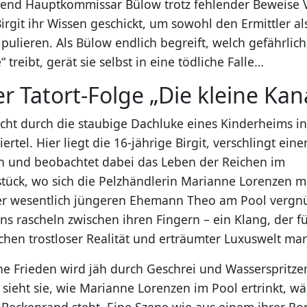
nd Hauptkommissar Bülow trotz fehlender Beweise 
Birgit ihr Wissen geschickt, um sowohl den Ermittler a
ulieren. Als Bülow endlich begreift, welch gefährlich
“ treibt, gerät sie selbst in eine tödliche Falle…
er Tatort-Folge „Die kleine Kana
icht durch die staubige Dachluke eines Kinderheims i
iertel. Hier liegt die 16-jährige Birgit, verschlingt eine
 und beobachtet dabei das Leben der Reichen im
ück, wo sich die Pelzhändlerin Marianne Lorenzen m
ber wesentlich jüngeren Ehemann Theo am Pool vergnü
s rascheln zwischen ihren Fingern – ein Klang, der fü
hen trostloser Realität und erträumter Luxuswelt mark
e Frieden wird jäh durch Geschrei und Wasserspritzen
t, sieht sie, wie Marianne Lorenzen im Pool ertrinkt, 
Beckenrand steht. Eine Szene wie aus einem ihrer R