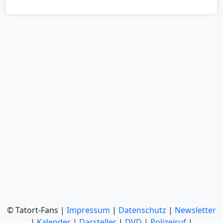
© Tatort-Fans |
Impressum
|
Datenschutz
|
Newsletter
|
Kalender
|
Darsteller
|
DVD
|
Polizeiruf
|