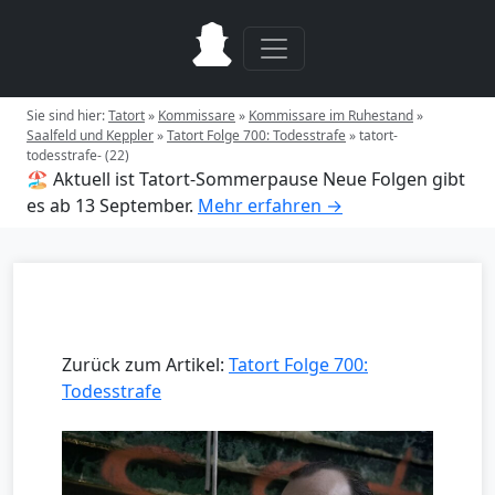
Sie sind hier:
Tatort
»
Kommissare
»
Kommissare im Ruhestand
»
Saalfeld und Keppler
»
Tatort Folge 700: Todesstrafe
»
tatort-
todesstrafe- (22)
🏖️ Aktuell ist Tatort-Sommerpause
Neue Folgen gibt
es ab 13 September.
Mehr erfahren →
Zurück zum Artikel:
Tatort Folge 700:
Todesstrafe