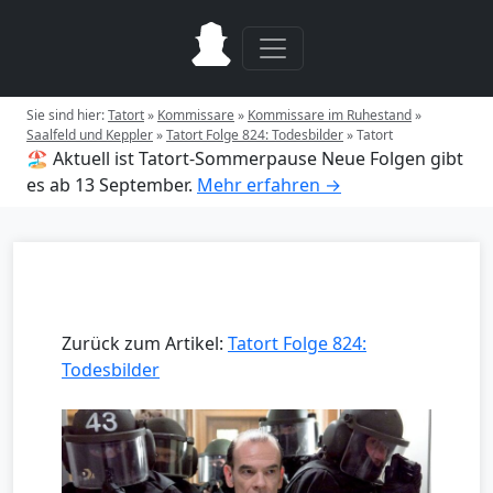
Sie sind hier:
Tatort
»
Kommissare
»
Kommissare im Ruhestand
»
Saalfeld und Keppler
»
Tatort Folge 824: Todesbilder
»
Tatort
🏖️ Aktuell ist Tatort-Sommerpause
Neue Folgen gibt
es ab 13 September.
Mehr erfahren →
Zurück zum Artikel:
Tatort Folge 824:
Todesbilder