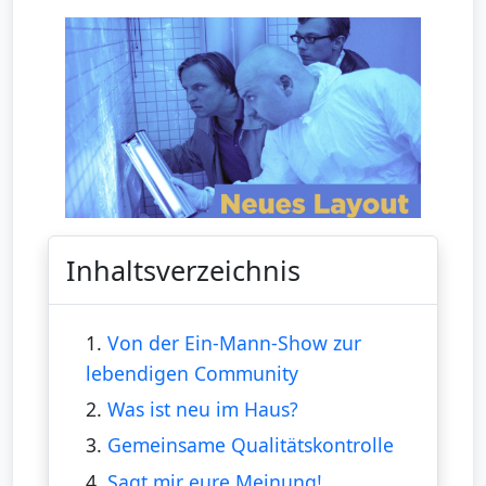
Inhaltsverzeichnis
1.
Von der Ein-Mann-Show zur
lebendigen Community
2.
Was ist neu im Haus?
3.
Gemeinsame Qualitätskontrolle
4.
Sagt mir eure Meinung!