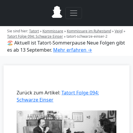
Sie sind hier:
Tatort
»
Kommissare
»
Kommissare im Ruhestand
»
Veigl
»
Tatort Folge 094: Schwarze Einser
»
tatort-schwarze-einser-2
🏖️ Aktuell ist Tatort-Sommerpause
Neue Folgen gibt
es ab 13 September.
Mehr erfahren →
Zurück zum Artikel:
Tatort Folge 094:
Schwarze Einser