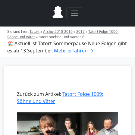
Sie sind hier:
Tatort
»
Archiv 2010-2019
»
2017
»
Tatort Folge 1009:
Söhne und Väter
»
tatort-soehne-und-vaeter-8
🏖️ Aktuell ist Tatort-Sommerpause
Neue Folgen gibt
es ab 13 September.
Mehr erfahren →
Zurück zum Artikel:
Tatort Folge 1009:
Söhne und Väter