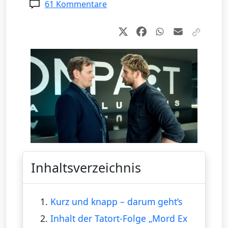
61 Kommentare
Inhaltsverzeichnis
1.
Kurz und knapp – darum geht’s
2.
Inhalt der Tatort-Folge „Mord Ex