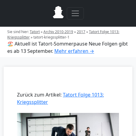
Sie sind hier:
Tatort
»
Archiv 2010-2019
»
2017
»
Tatort Folge 1013:
Kriegssplitter
»
tatort-kriegssplitter-1
🏖️ Aktuell ist Tatort-Sommerpause
Neue Folgen gibt
es ab 13 September.
Mehr erfahren →
Zurück zum Artikel:
Tatort Folge 1013:
Kriegssplitter