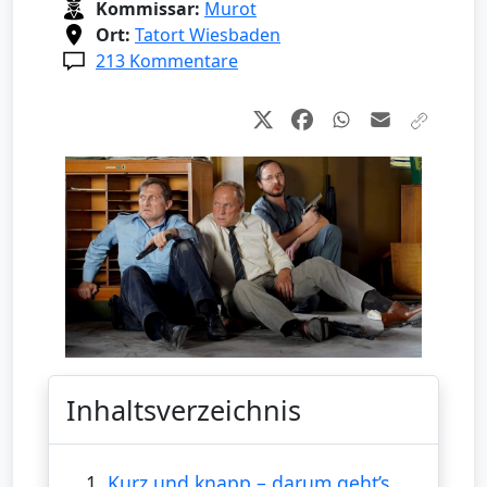
Kommissar:
Murot
Ort:
Tatort Wiesbaden
213 Kommentare
Inhaltsverzeichnis
1.
Kurz und knapp – darum geht’s