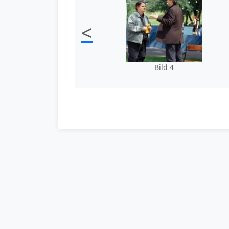
<
Bild 4