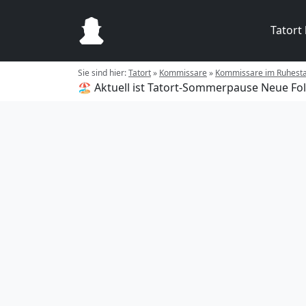
Tatort
Sie sind hier:
Tatort
»
Kommissare
»
Kommissare im Ruhest
🏖️ Aktuell ist Tatort-Sommerpause
Neue Fol