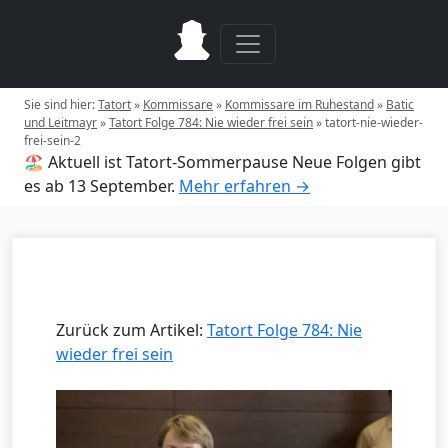
Sie sind hier:
Tatort
»
Kommissare
»
Kommissare im Ruhestand
»
Batic
und Leitmayr
»
Tatort Folge 784: Nie wieder frei sein
»
tatort-nie-wieder-
frei-sein-2
🏖️ Aktuell ist Tatort-Sommerpause
Neue Folgen gibt
es ab 13 September.
Mehr erfahren →
Zurück zum Artikel:
Tatort Folge 784: Nie
wieder frei sein