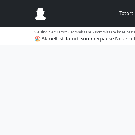
Tatort
Sie sind hier:
Tatort
»
Kommissare
»
Kommissare im Ruhest
🏖️ Aktuell ist Tatort-Sommerpause
Neue Fol