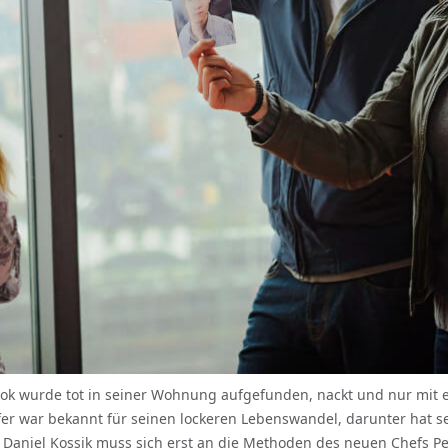
iplok wurde tot in seiner Wohnung aufgefunden, nackt und nur mit 
er war bekannt für seinen lockeren Lebenswandel, darunter hat se
Daniel Kossik muss sich erst an die Methoden des neuen Chefs Pe