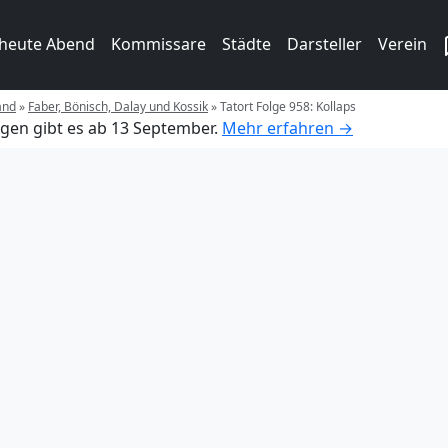
 heute Abend
Kommissare
Städte
Darsteller
Verein
and
»
Faber, Bönisch, Dalay und Kossik
»
Tatort Folge 958: Kollaps
gen gibt es ab 13 September.
Mehr erfahren →