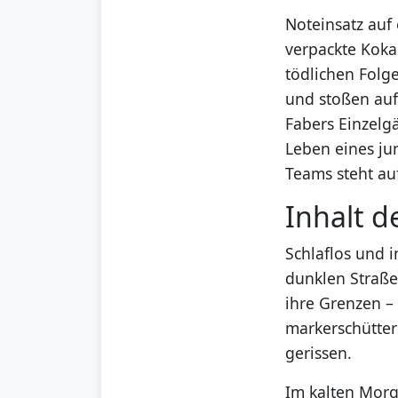
Noteinsatz auf
verpackte Koka
tödlichen Folg
und stoßen auf
Fabers Einzelg
Leben eines ju
Teams steht au
Inhalt d
Schlaflos und i
dunklen Straße
ihre Grenzen – 
markerschütter
gerissen.
Im kalten Morg