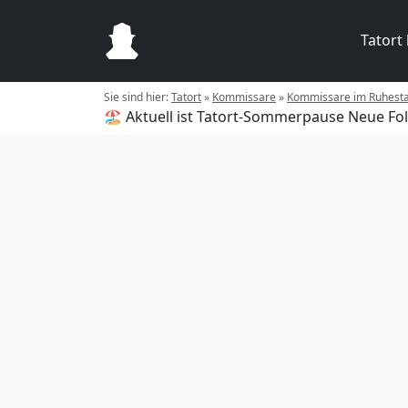
Tatort
Sie sind hier:
Tatort
»
Kommissare
»
Kommissare im Ruhest
🏖️ Aktuell ist Tatort-Sommerpause
Neue Fol