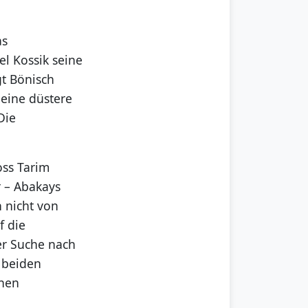
as
el Kossik seine
gt Bönisch
eine düstere
Die
oss Tarim
r – Abakays
 nicht von
f die
er Suche nach
 beiden
chen