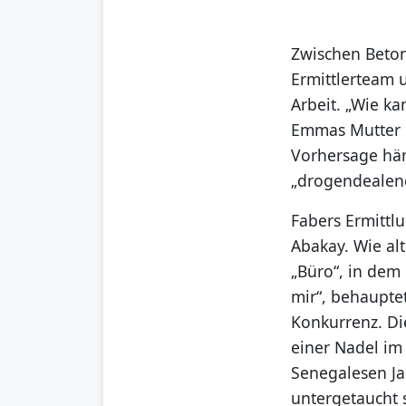
Zwischen Beton
Ermittlerteam 
Arbeit. „Wie ka
Emmas Mutter 
Vorhersage hän
„drogendealend
Fabers Ermittl
Abakay. Wie alt
„Büro“, in dem
mir“, behaupte
Konkurrenz. Di
einer Nadel im
Senegalesen Ja
untergetaucht 