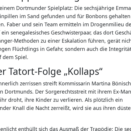
 einem Dortmunder Spielplatz: Die sechsjährige Emma
inpillen im Sand gefunden und für Bonbons gehalten
en. Faber und sein Team ermitteln im Drogenmilieu d
 ein senegalesisches Geschwisterpaar, das dort Geschä
änger-Methoden zu einer Eskalation führen, gerät nic
ngen Flüchtlings in Gefahr, sondern auch die Integrit
f dem Spiel.
er Tatort-Folge „Kollaps“
nnerlich zerrissen streift Kommissarin Martina Bönisc
n Dortmunds. Der Sorgerechtsstreit mit ihrem Ex-Man
ihr droht, ihre Kinder zu verlieren. Als plötzlich ein
nder Knall die Nacht zerreißt, wird sie aus ihren düs
enlicht enthüllt sich das Ausmaß der Tragödie: Die se