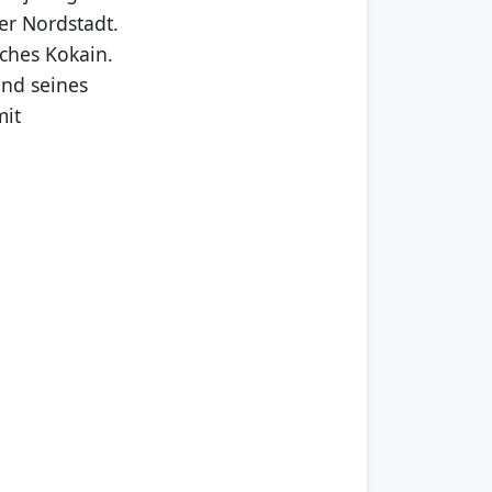
er Nordstadt.
iches Kokain.
und seines
mit