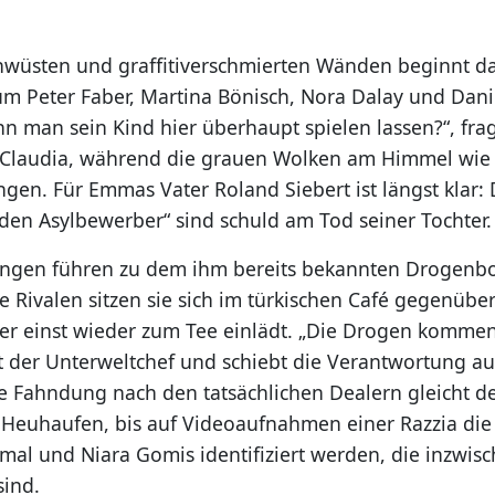
wüsten und graffitiverschmierten Wänden beginnt d
um Peter Faber, Martina Bönisch, Nora Dalay und Dani
nn man sein Kind hier überhaupt spielen lassen?“, fra
Claudia, während die grauen Wolken am Himmel wie 
gen. Für Emmas Vater Roland Siebert ist längst klar: 
en Asylbewerber“ sind schuld am Tod seiner Tochter.
ungen führen zu dem ihm bereits bekannten Drogenb
e Rivalen sitzen sie sich im türkischen Café gegenübe
 er einst wieder zum Tee einlädt. „Die Drogen kommen
t der Unterweltchef und schiebt die Verantwortung au
e Fahndung nach den tatsächlichen Dealern gleicht d
 Heuhaufen, bis auf Videoaufnahmen einer Razzia die
mal und Niara Gomis identifiziert werden, die inzwis
sind.