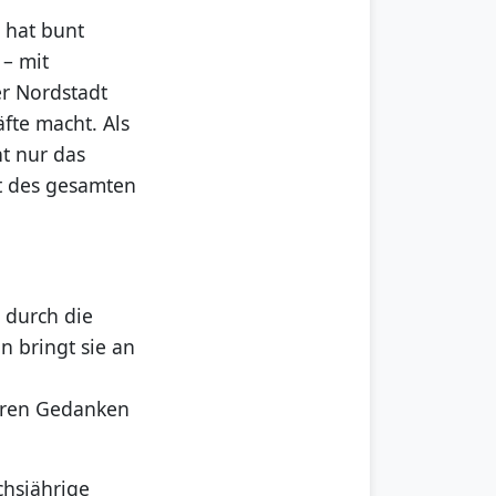
 hat bunt
 – mit
er Nordstadt
fte macht. Als
ht nur das
ät des gesamten
h durch die
n bringt sie an
teren Gedanken
chsjährige