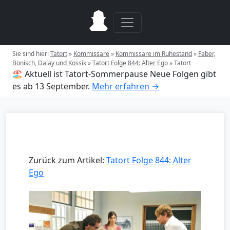
Sie sind hier:
Tatort
»
Kommissare
»
Kommissare im Ruhestand
»
Faber,
Bönisch, Dalay und Kossik
»
Tatort Folge 844: Alter Ego
»
Tatort
🏖️ Aktuell ist Tatort-Sommerpause
Neue Folgen gibt
es ab 13 September.
Mehr erfahren →
Zurück zum Artikel:
Tatort Folge 844: Alter
Ego