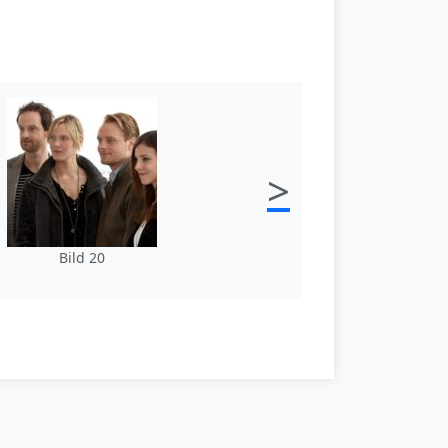
>
Bild 20