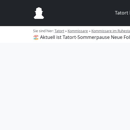
Tatort
Sie sind hier:
Tatort
»
Kommissare
»
Kommissare im Ruhest
🏖️ Aktuell ist Tatort-Sommerpause
Neue Fol