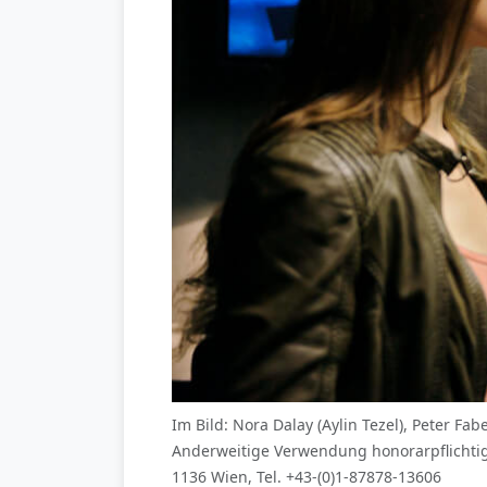
Im Bild: Nora Dalay (Aylin Tezel), Peter F
Anderweitige Verwendung honorarpflichtig
1136 Wien, Tel. +43-(0)1-87878-13606