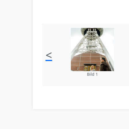
<
Bild 1