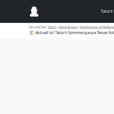
Tatort
Sie sind hier:
Tatort
»
Kommissare
»
Kommissare im Ruhest
🏖️ Aktuell ist Tatort-Sommerpause
Neue Fol