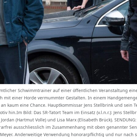
amtlicher Schwimmtrainer auf einer öffentlichen Veranstaltung ein
zlich mit einer Horde vermummter Gestalten. In einem Handgemeng
 an kaum eine Chance. Hauptkommissar Jens Stellbrink und sein T
 hin.Im Bild: Das SR-Tatort Team im Einsatz (v.l.n.r.): Jens Stellbr
Jordan (Hartmut Volle) und Lisa Marx (Elisabeth Brück). SENDUNG: 
rarfrei ausschliesslich im Zusammenhang mit oben genannter Se
eyer. Anderweitige Verwendung honorarpflichtig und nur nach s