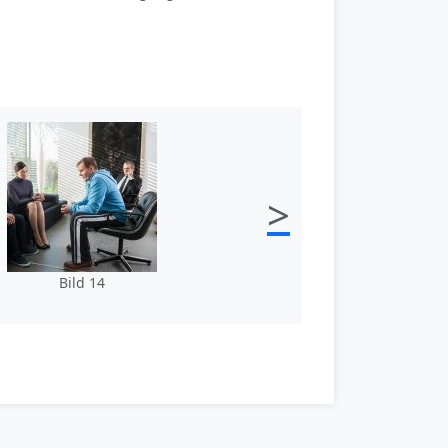
>
Bild 14