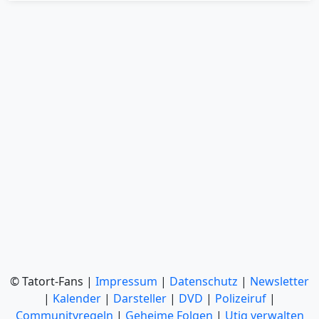
© Tatort-Fans |
Impressum
|
Datenschutz
|
Newsletter
|
Kalender
|
Darsteller
|
DVD
|
Polizeiruf
|
Communityregeln
|
Geheime Folgen
|
Utiq verwalten