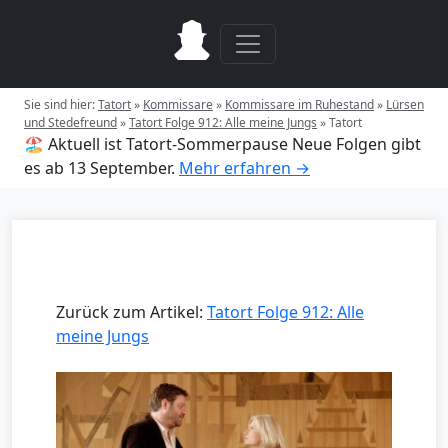
Sie sind hier:
Tatort
»
Kommissare
»
Kommissare im Ruhestand
»
Lürsen
und Stedefreund
»
Tatort Folge 912: Alle meine Jungs
»
Tatort
🏖️ Aktuell ist Tatort-Sommerpause
Neue Folgen gibt
es ab 13 September.
Mehr erfahren →
Zurück zum Artikel:
Tatort Folge 912: Alle
meine Jungs