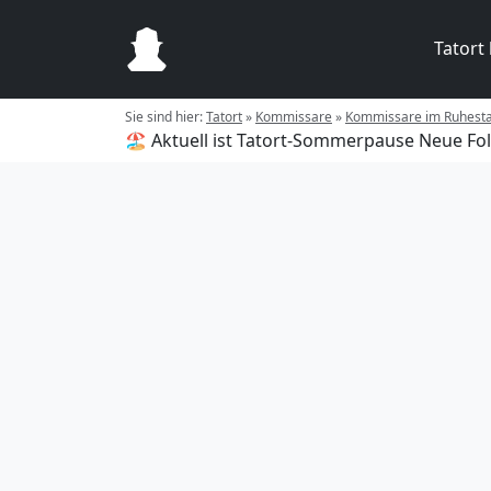
Tatort
Sie sind hier:
Tatort
»
Kommissare
»
Kommissare im Ruhest
🏖️ Aktuell ist Tatort-Sommerpause
Neue Fol