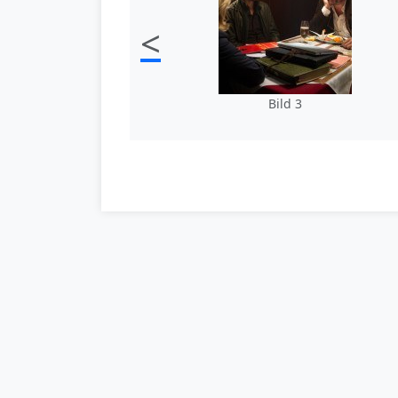
<
Bild 3