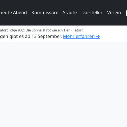
 heute Abend
Kommissare
Städte
Darsteller
Verein
atort Folge 932: Die Sonne stirbt wie ein Tier
»
Tatort
gen gibt es ab 13 September.
Mehr erfahren →