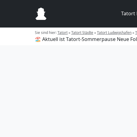
Tatort
Sie sind hier:
Tatort
»
Tatort Städte
»
Tatort Ludwigshafen
»
T
🏖️ Aktuell ist Tatort-Sommerpause
Neue Fol