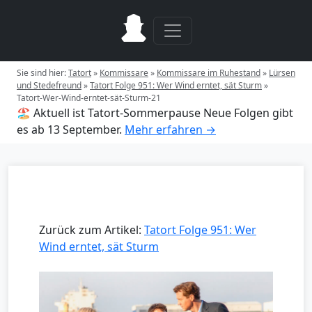
Sie sind hier:
Tatort
»
Kommissare
»
Kommissare im Ruhestand
»
Lürsen
und Stedefreund
»
Tatort Folge 951: Wer Wind erntet, sät Sturm
»
Tatort-Wer-Wind-erntet-sät-Sturm-21
🏖️ Aktuell ist Tatort-Sommerpause
Neue Folgen gibt
es ab 13 September.
Mehr erfahren →
Zurück zum Artikel:
Tatort Folge 951: Wer
Wind erntet, sät Sturm