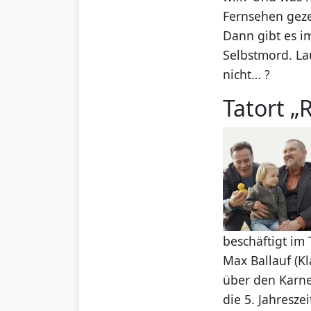
Fernsehen geze
Dann gibt es i
Selbstmord. La
nicht… ?
Tatort „R
beschäftigt im
Max Ballauf (K
über den Karne
die 5. Jahresze