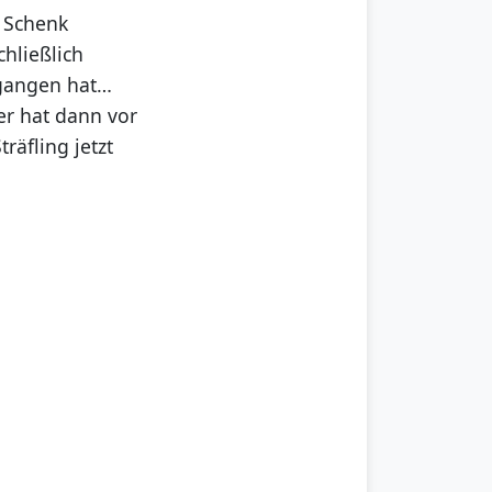
y Schenk
chließlich
egangen hat…
r hat dann vor
äfling jetzt