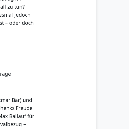
all zu tun?
esmal jedoch
st – oder doch
Frage
etmar Bär) und
Schenks Freude
ax Ballauf für
evalbezug –