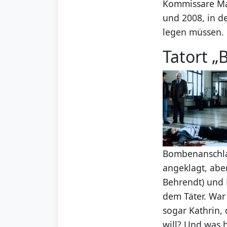
Kommissare Max
und 2008, in d
legen müssen.
Tatort 
Bombenanschla
angeklagt, aber
Behrendt) und 
dem Täter. War 
sogar Kathrin,
will? Und was 