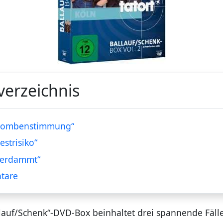
verzeichnis
„Bombenstimmung“
estrisiko“
Verdammt“
tare
llauf/Schenk“-DVD-Box beinhaltet drei spannende Fäll