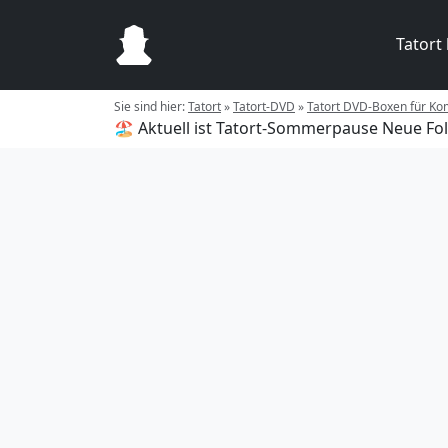
Tatort
Sie sind hier:
Tatort
»
Tatort-DVD
»
Tatort DVD-Boxen für K
🏖️ Aktuell ist Tatort-Sommerpause
Neue Fol