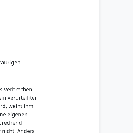
raurigen
es Verbrechen
n verurteiliter
rd, weint ihm
ine eigenen
sprechend
 nicht. Anders