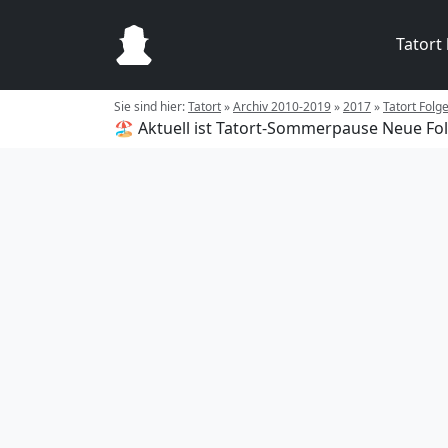
Tatort
Sie sind hier:
Tatort
»
Archiv 2010-2019
»
2017
»
Tatort Folg
🏖️ Aktuell ist Tatort-Sommerpause
Neue Fol