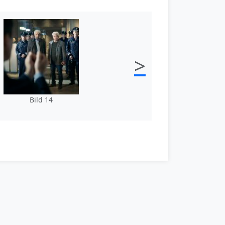
>
Bild 14