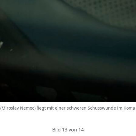
 (Miroslav Nemec) liegt mit einer schweren Schusswunde im Koma au
Bild 13 von 14