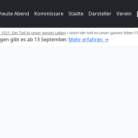
 heute Abend
Kommissare
Städte
Darsteller
Verein
e 1021: Der Tod ist unser ganzes Leben
»
tatort-der-tod-ist-unser-ganzes-leben-1
gen gibt es ab 13 September.
Mehr erfahren →