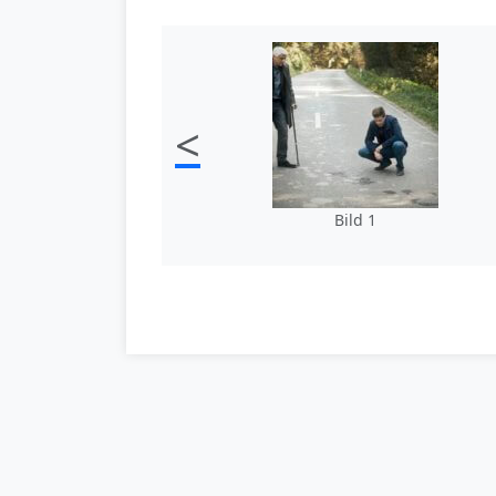
<
Bild 1