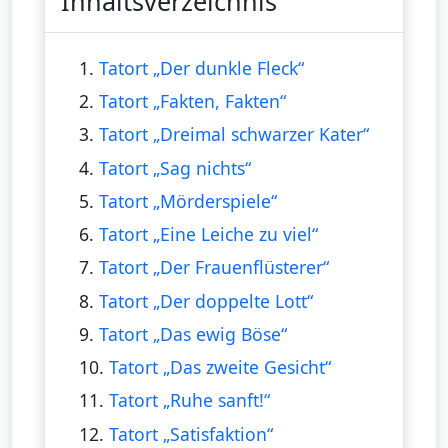
Inhaltsverzeichnis
1.
Tatort „Der dunkle Fleck“
2.
Tatort „Fakten, Fakten“
3.
Tatort „Dreimal schwarzer Kater“
4.
Tatort „Sag nichts“
5.
Tatort „Mörderspiele“
6.
Tatort „Eine Leiche zu viel“
7.
Tatort „Der Frauenflüsterer“
8.
Tatort „Der doppelte Lott“
9.
Tatort „Das ewig Böse“
10.
Tatort „Das zweite Gesicht“
11.
Tatort „Ruhe sanft!“
12.
Tatort „Satisfaktion“