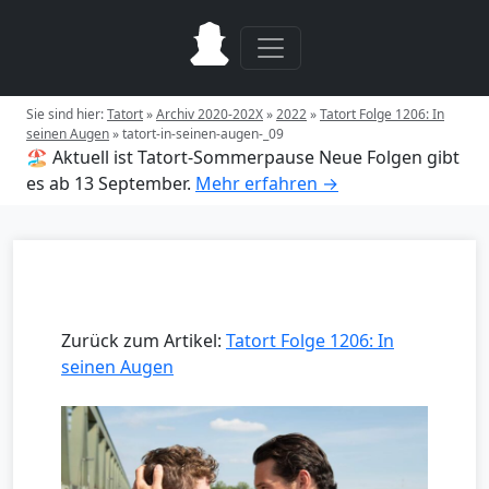
Sie sind hier:
Tatort
»
Archiv 2020-202X
»
2022
»
Tatort Folge 1206: In
seinen Augen
»
tatort-in-seinen-augen-_09
🏖️ Aktuell ist Tatort-Sommerpause
Neue Folgen gibt
es ab 13 September.
Mehr erfahren →
Zurück zum Artikel:
Tatort Folge 1206: In
seinen Augen