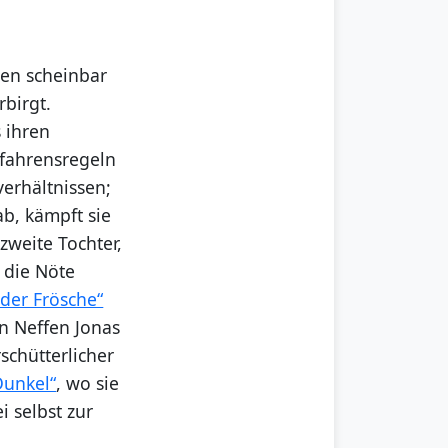
eren scheinbar
rbirgt.
 ihren
rfahrensregeln
erhältnissen;
ab, kämpft sie
zweite Tochter,
 die Nöte
 der Frösche“
n Neffen Jonas
rschütterlicher
Dunkel“
, wo sie
 selbst zur