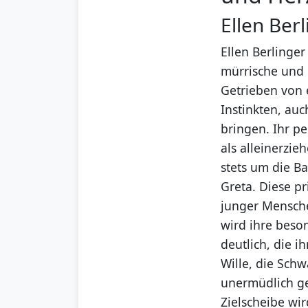
Ellen Ber
Ellen Berlinger
mürrische und d
Getrieben von 
Instinkten, auc
bringen. Ihr p
als alleinerzie
stets um die B
Greta. Diese p
junger Mensche
wird ihre beso
deutlich, die i
Wille, die Sch
unermüdlich ge
Zielscheibe wir