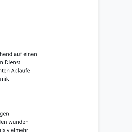
chend auf einen
n Dienst
nten Abläufe
amik
egen
 den wunden
als vielmehr