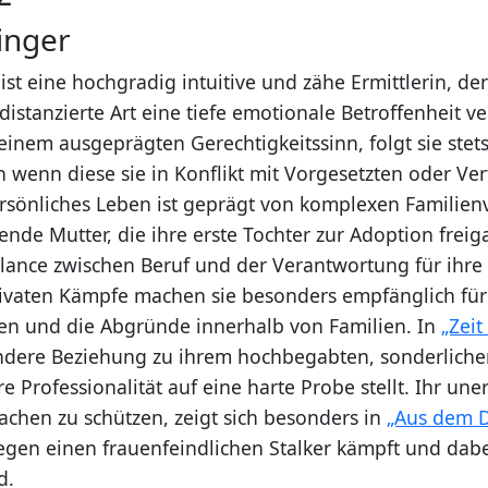
linger
 ist eine hochgradig intuitive und zähe Ermittlerin, d
istanzierte Art eine tiefe emotionale Betroffenheit ve
einem ausgeprägten Gerechtigkeitssinn, folgt sie stets
h wenn diese sie in Konflikt mit Vorgesetzten oder Ve
ersönliches Leben ist geprägt von komplexen Familienv
hende Mutter, die ihre erste Tochter zur Adoption freig
alance zwischen Beruf und der Verantwortung für ihre 
rivaten Kämpfe machen sie besonders empfänglich für
n und die Abgründe innerhalb von Familien. In
„Zeit
ndere Beziehung zu ihrem hochbegabten, sonderliche
hre Professionalität auf eine harte Probe stellt. Ihr une
wachen zu schützen, zeigt sich besonders in
„Aus dem 
gen einen frauenfeindlichen Stalker kämpft und dabei
d.