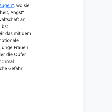
 Augen“
, wo sie
heit, Angst“
altschaft an
elbst
wir das mit dem
emotionale
n junge Frauen
er die Opfer
anchmal
iche Gefahr