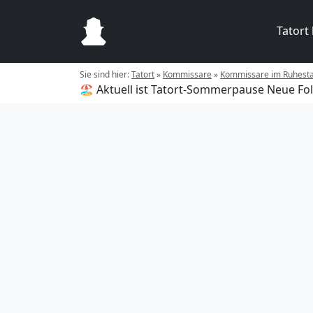
Tatort
Sie sind hier:
Tatort
»
Kommissare
»
Kommissare im Ruhest
🏖️ Aktuell ist Tatort-Sommerpause
Neue Fol