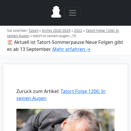
Sie sind hier:
Tatort
»
Archiv 2020-202X
»
2022
»
Tatort Folge 1206: In
seinen Augen
»
tatort-in-seinen-augen-_10
🏖️ Aktuell ist Tatort-Sommerpause
Neue Folgen gibt
es ab 13 September.
Mehr erfahren →
Zurück zum Artikel:
Tatort Folge 1206: In
seinen Augen