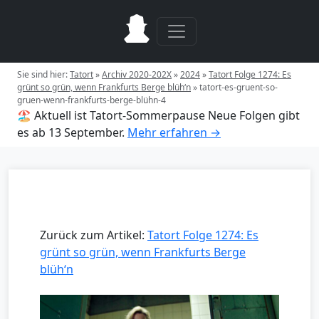
Sie sind hier:
Tatort
»
Archiv 2020-202X
»
2024
»
Tatort Folge 1274: Es
grünt so grün, wenn Frankfurts Berge blüh‘n
»
tatort-es-gruent-so-
gruen-wenn-frankfurts-berge-blühn-4
🏖️ Aktuell ist Tatort-Sommerpause
Neue Folgen gibt
es ab 13 September.
Mehr erfahren →
Zurück zum Artikel:
Tatort Folge 1274: Es
grünt so grün, wenn Frankfurts Berge
blüh‘n