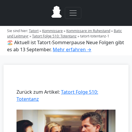
Sie sind hier:
Tatort
»
Kommissare
»
Kommissare im Ruhestand
»
Batic
und Leitmayr
»
Tatort Folge 510: Totentanz
»
tatort-totentanz-1
🏖️ Aktuell ist Tatort-Sommerpause
Neue Folgen gibt
es ab 13 September.
Mehr erfahren →
Zurück zum Artikel:
Tatort Folge 510:
Totentanz