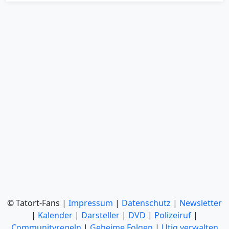
© Tatort-Fans |
Impressum
|
Datenschutz
|
Newsletter
|
Kalender
|
Darsteller
|
DVD
|
Polizeiruf
|
Communityregeln
|
Geheime Folgen
|
Utiq verwalten