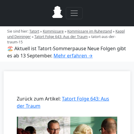
Sie sind hier:
Tatort
»
Kommissare
»
Kommissare im Ruhestand
»
Kappl
und Deininger
»
Tatort Folge 643: Aus der Traum
»
tatort-aus-der-
traum-15
🏖️ Aktuell ist Tatort-Sommerpause
Neue Folgen gibt
es ab 13 September.
Mehr erfahren →
Zurück zum Artikel:
Tatort Folge 643: Aus
der Traum