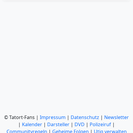
© Tatort-Fans |
Impressum
|
Datenschutz
|
Newsletter
|
Kalender
|
Darsteller
|
DVD
|
Polizeiruf
|
Communityregeln
|
Geheime Folgen
|
Utiq verwalten