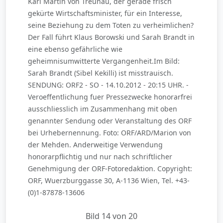
Karl Martin von Treunau, der gerade frisch
gekürte Wirtschaftsminister, für ein Interesse,
seine Beziehung zu dem Toten zu verheimlichen?
Der Fall führt Klaus Borowski und Sarah Brandt in
eine ebenso gefährliche wie
geheimnisumwitterte Vergangenheit.Im Bild:
Sarah Brandt (Sibel Kekilli) ist misstrauisch.
SENDUNG: ORF2 - SO - 14.10.2012 - 20:15 UHR. -
Veroeffentlichung fuer Pressezwecke honorarfrei
ausschliesslich im Zusammenhang mit oben
genannter Sendung oder Veranstaltung des ORF
bei Urhebernennung. Foto: ORF/ARD/Marion von
der Mehden. Anderweitige Verwendung
honorarpflichtig und nur nach schriftlicher
Genehmigung der ORF-Fotoredaktion. Copyright:
ORF, Wuerzburggasse 30, A-1136 Wien, Tel. +43-
(0)1-87878-13606
Bild 14 von 20